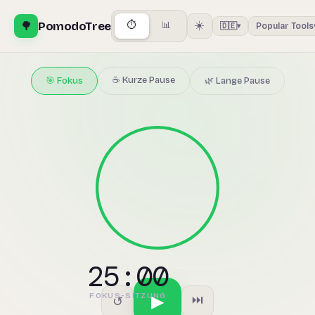
🌳
PomodoTree
☀️
⏱
📊
🇩🇪
Popular Tools
▾
Kostenloser Pomodoro-Timer — Besser F
☕ Kurze Pause
🎯 Fokus
🌿 Lange Pause
25:00
FOKUS-SITZUNG
▶
⏭
↺