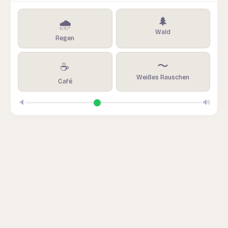
🌲
🌧️
Wald
Regen
〜
☕
Weißes Rauschen
Café
🔈
🔊